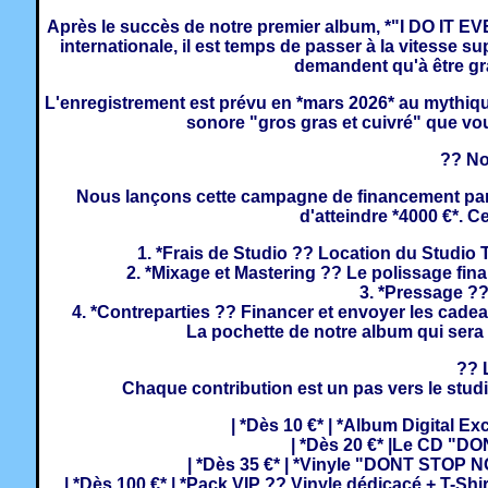
Après le succès de notre premier album, *"I DO IT EVE
internationale, il est temps de passer à la vitesse s
demandent qu'à être g
L'enregistrement est prévu en *mars 2026* au mythiqu
sonore "gros gras et cuivré" que vo
?? No
Nous lançons cette campagne de financement part
d'atteindre *4000 €*. C
1. *Frais de Studio ?? Location du Studio 
2. *Mixage et Mastering ?? Le polissage final
3. *Pressage ?? 
4. *Contreparties ?? Financer et envoyer les cadeau
La pochette de notre album qui sera
?? 
Chaque contribution est un pas vers le studi
| *Dès 10 €* | *Album Digital Ex
| *Dès 20 €* |Le CD "
| *Dès 35 €* | *Vinyle "DONT STOP N
| *Dès 100 €* | *Pack VIP ?? Vinyle dédicacé + T-Shir